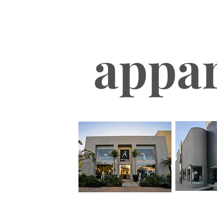
appa
APPAR
APPARENCE MAISON