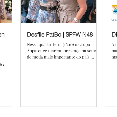
en
Desfile PatBo | SPFW N48
D
Nessa quarta-feira (16.10) o Grupo
A 
Apparence marcou presença na semana
ma
de moda mais importante do país.
ma
Diretamente da primeira fila a...
Fr
b da
com a